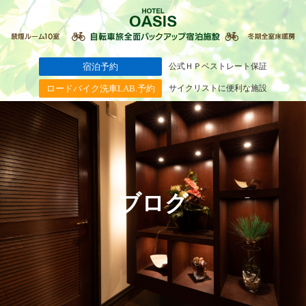
宿泊予約
公式ＨＰベストレート保証
ロードバイク洗車LAB.予約
サイクリストに便利な施設
ブログ